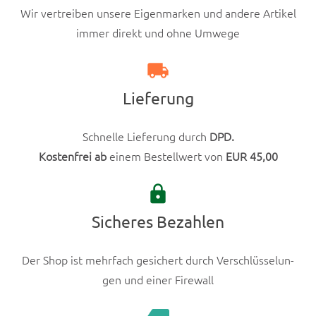
Wir vertreiben unsere Eigen­marken und andere Artikel
auf.
immer direkt und ohne Umwege
Die
Optio­
local_shipping
nen
Lieferung
kön­
nen
auf
Schnelle Liefer­ung durch
DPD.
der
Kosten­frei ab
einem Bestell­w­ert von
EUR 45,00
Pro­
lock
duk­
t­
Sicheres Bezahlen
seite
gewählt
Der Shop ist mehrfach gesichert durch Ver­schlüs­selun­
wer­
gen und ein­er Fire­wall
den