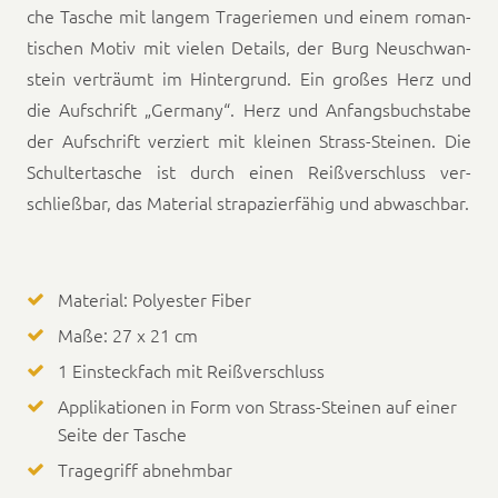
che Tasche mit langem Trage­riemen und einem roman­
tis­chen Motiv mit vie­len Details, der Burg Neu­schwan­
stein ver­träumt im Hinter­grund. Ein großes Herz und
die Auf­schrift „Ger­many“. Herz und Anfangs­buch­stabe
der Auf­schrift verziert mit kleinen Strass-Steinen. Die
Schulter­tasche ist durch einen Reiß­ver­schluss ver­
schließbar, das Mate­r­i­al strapazier­fähig und ab­waschbar.
Mate­r­i­al: Poly­ester Fiber
Maße: 27 x 21 cm
1 Ein­steck­fach mit Reißver­schluss
App­lika­tio­nen in Form von Strass-Steinen auf ein­er
Seite der Tasche
Trage­griff abnehm­bar