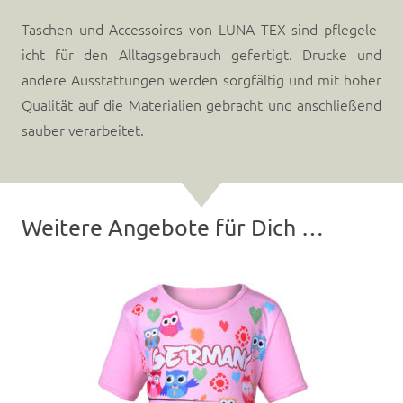
Taschen und Acces­soires von LUNA TEX sind pflegele­
icht für den All­t­ags­ge­brauch gefer­tigt. Drucke und
andere Ausstat­tun­gen wer­den sorgfältig und mit hoher
Qual­ität auf die Mate­ri­alien gebracht und anschließend
sauber ver­ar­beit­et.
Weitere Angebote für Dich …