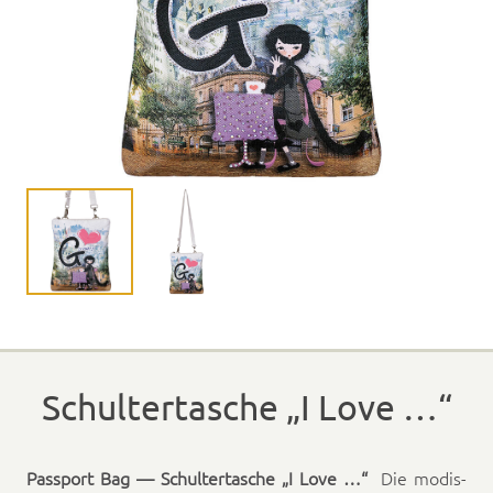
Schultertasche „I Love …“
Pass­port Bag — Schul­ter­tasche „I Love …“
Die modis­