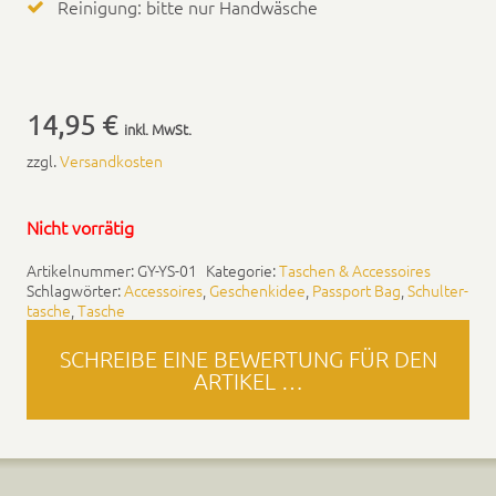
Reini­gung: bitte nur Hand­wäsche
14,95
€
inkl. MwSt.
zzgl.
Ver­sand­kosten
Nicht vor­rätig
Artikel­num­mer:
GY-YS-01
Kat­e­gorie:
Taschen & Acces­soires
Schlag­wörter:
Acces­soires
,
Geschenkidee
,
Pass­port Bag
,
Schul­ter­
tasche
,
Tasche
SCHREIBE EINE BEWERTUNG FÜR DEN
ARTIKEL …