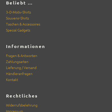
Beliebt …
3‑D-Motiv-Shirts
Sou­venir-Shirts
Taschen & Acces­soires
Spe­cial Gad­gets
Informationen
Fra­gen & Antworten
Zahlungsarten
Liefer­ung / Ver­sand
Händler­an­fra­gen
Kon­takt
Rechtliches
Wider­rufs­belehrung
Impres­sum