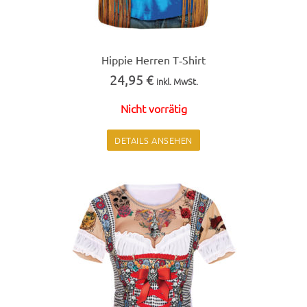
nen
auf
der
Hippie Herren T‑Shirt
Pro­
24,95
€
inkl. MwSt.
duk­
t­
Nicht vor­rätig
seite
Dieses
DETAILS ANSE­HEN
gewählt
Pro­
wer­
dukt
den
weist
mehrere
Vari­
anten
auf.
Die