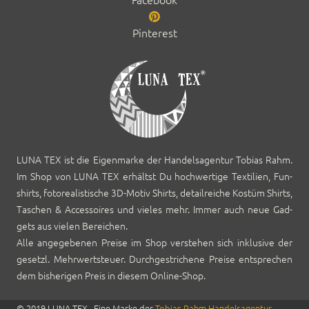
Pinterest
LUNA TEX ist die Eigen­marke der Han­del­sagen­tur Tobias Rahm.
Im Shop von LUNA TEX erhältst Du hochw­er­tige Tex­tilien, Fun­
shirts, foto­re­al­is­tis­che 3D-Motiv Shirts, detail­re­iche Kostüm Shirts,
Taschen & Acces­soires und vieles mehr. Immer auch neue Gad­
gets aus vie­len Bere­ichen.
Alle angegebe­nen Preise im Shop ver­ste­hen sich inklu­sive der
geset­zl. Mehrw­ert­s­teuer. Durch­gestrichene Preise entsprechen
dem bish­eri­gen Preis in diesem Online-Shop.
© 2019 LUNA TEX · Eine Marke der
Tobias Rahm Han­del­sagen­tur
—