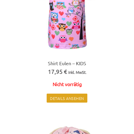
Shirt Eulen – KIDS
17,95
€
inkl. MwSt.
Nicht vor­rätig
Dieses
DETAILS ANSE­HEN
Pro­
dukt
weist
mehrere