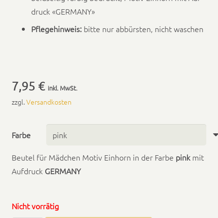
druck «GERMANY»
Pflege­hin­weis:
bitte nur abbürsten, nicht waschen
7,95
€
inkl. MwSt.
zzgl.
Versandkosten
Farbe
Beu­tel für Mäd­chen Motiv Ein­horn in der Farbe
pink
mit
Auf­druck
GERMANY
Nicht vorrätig