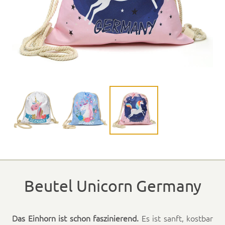
Beutel Unicorn Germany
Das Ein­horn ist schon faszinierend.
Es ist san­ft, kost­bar