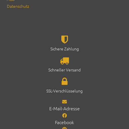
Daten­schutz
Sichere Zahlung
Schneller Ver­sand
SSL-Ver­schlüs­selung
E-Mail-Adresse
Facebook