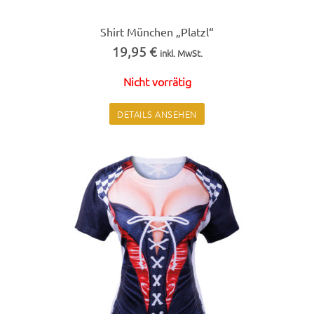
auf
der
Shirt München „Platzl“
Pro­
19,95
€
inkl. MwSt.
duk­
t­
Nicht vor­rätig
seite
Dieses
DETAILS ANSE­HEN
gewählt
Pro­
wer­
dukt
den
weist
mehrere
Vari­
anten
auf.
Die
Optio­
nen