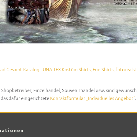
d Gesamt-Kat­a­log LUNA TEX Kostüm Shirts, Fun Shirts, foto­re­al­sti
Shop­be­treiber, Einzel­han­del, Sou­venirhan­del usw. sind gewün­sc
das dafür ein­gerichtete
Kon­tak­t­for­mu­lar „Indi­vidu­elles Ange­bot“
.
mationen