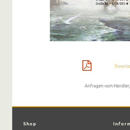
Down­loa
Anfra­gen vom Händler, 
Shop
Infor