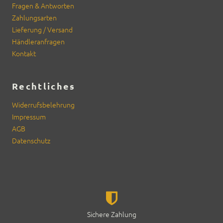
Fra­gen & Antworten
Zahlungsarten
Liefer­ung / Ver­sand
Händler­an­fra­gen
Kon­takt
Rechtliches
Wider­rufs­belehrung
Impres­sum
AGB
Daten­schutz
Sichere Zahlung