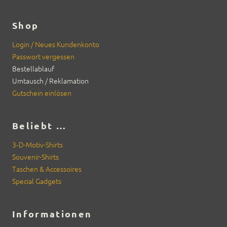
Produkt
weist
Shop
mehrere
Login / Neues Kun­denkon­to
Varianten
Pass­wort vergessen
auf.
Bestellablauf
Die
Umtausch / Rekla­ma­tion
Optionen
Gutschein ein­lösen
können
auf
Beliebt …
der
Produktseite
3‑D-Motiv-Shirts
Sou­venir-Shirts
gewählt
Taschen & Acces­soires
werden
Spe­cial Gad­gets
Informationen