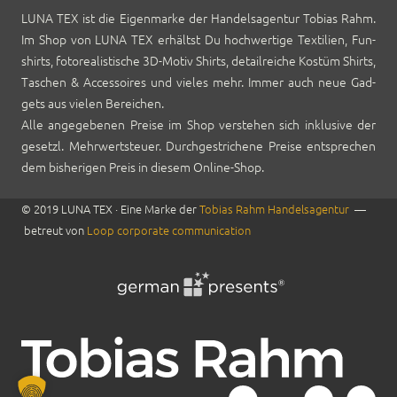
LUNA TEX ist die Eigen­marke der Han­del­sagen­tur Tobias Rahm.
Im Shop von LUNA TEX erhältst Du hochw­er­tige Tex­tilien, Fun­
shirts, foto­re­al­is­tis­che 3D-Motiv Shirts, detail­re­iche Kostüm Shirts,
Taschen & Acces­soires und vieles mehr. Immer auch neue Gad­
gets aus vie­len Bere­ichen.
Alle angegebe­nen Preise im Shop ver­ste­hen sich inklu­sive der
geset­zl. Mehrw­ert­s­teuer. Durch­gestrichene Preise entsprechen
dem bish­eri­gen Preis in diesem Online-Shop.
© 2019 LUNA TEX · Eine Marke der
Tobias Rahm Han­del­sagen­tur
—
betreut von
Loop cor­po­rate com­mu­ni­ca­tion