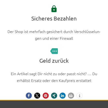
Pro­
lock
duk­
t­
Sicheres Bezahlen
seite
gewählt
Der Shop ist mehrfach gesichert durch Ver­schlüs­selun­
wer­
gen und ein­er Fire­wall
den
more
Geld zurück
Ein Artikel sagt Dir nicht zu oder passt nicht? … Du
erhältst Ersatz oder den Kauf­preis erstat­tet