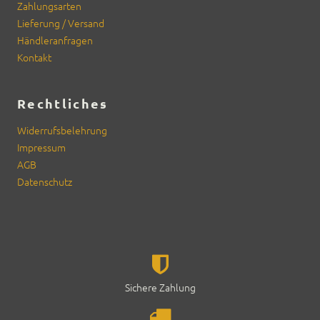
Zahlungsarten
Liefer­ung / Ver­sand
Händler­an­fra­gen
Kon­takt
Rechtliches
Wider­rufs­belehrung
Impres­sum
AGB
Daten­schutz
Sichere Zahlung