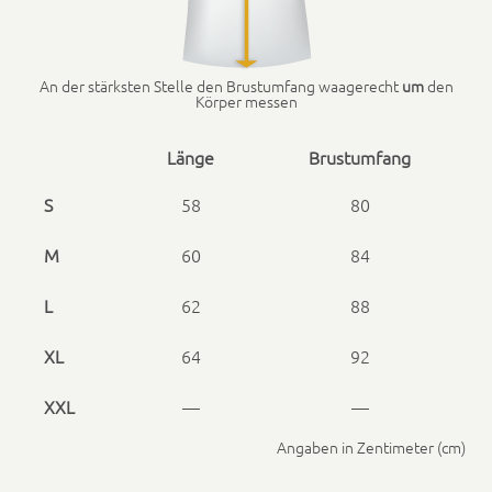
An der stärk­sten Stelle den Brus­tum­fang waagerecht
um
den
Kör­p­er messen
Länge
Brus­tum­fang
S
58
80
M
60
84
L
62
88
XL
64
92
XXL
—
—
Angaben in Zen­time­ter (cm)