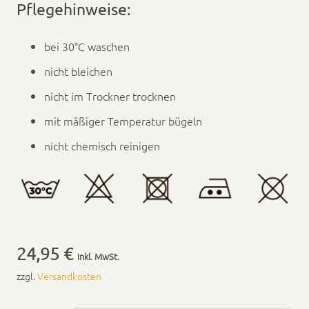
Pflegehinweise:
bei 30°C waschen
nicht ble­ichen
nicht im Trock­n­er trock­nen
mit mäßiger Tem­per­atur bügeln
nicht chemisch reini­gen
24,95
€
inkl. MwSt.
zzgl.
Ver­sand­kosten