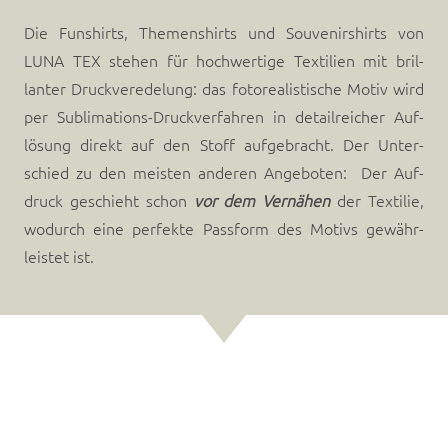
Die Fun­shirts, The­men­shirts und Sou­venir­shirts von
LUNA TEX ste­hen für hoch­wertige Tex­tilien mit bril­
lanter Druck­ver­edelung: das foto­realistische Motiv wird
per Sub­­­li­­­ma­­­tions-Druck­­­ver­­­fahren in detail­reicher Auf­
lösung direkt auf den Stoff aufge­bracht. Der Unter­
schied zu den meis­ten anderen An­ge­boten: Der Auf­
druck geschieht schon
vor dem Ver­nähen
der Tex­tilie,
wodurch eine per­fek­te Pass­form des Motivs ge­währ­
leistet ist.
Weitere Angebote für Dich …