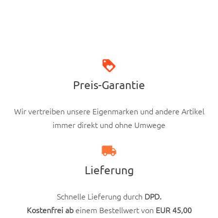
seite
Dieses
DETAILS ANSE­HEN
gewählt
Pro­
wer­
dukt
den
weist
loy­al­ty
mehrere
Preis-Garantie
Vari­
anten
Wir vertreiben unsere Eigen­marken und andere Artikel
auf.
immer direkt und ohne Umwege
Die
Optio­
local_shipping
nen
Lieferung
kön­
nen
auf
Schnelle Liefer­ung durch
DPD.
der
Kosten­frei ab
einem Bestell­w­ert von
EUR 45,00