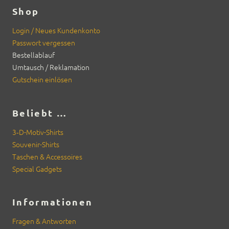
Shop
Login / Neues Kun­denkon­to
Pass­wort vergessen
Bestellablauf
Umtausch / Rekla­ma­tion
Gutschein ein­lösen
Beliebt …
3‑D-Motiv-Shirts
Sou­venir-Shirts
Taschen & Acces­soires
Spe­cial Gad­gets
Informationen
Fra­gen & Antworten