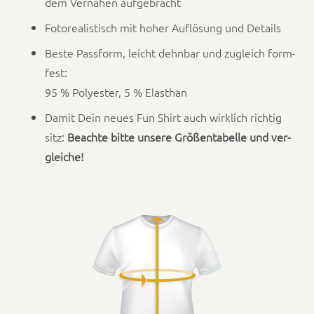
dem Vernähen aufge­bracht
Foto­re­al­is­tisch mit hoher Auflö­sung und Details
Beste Pass­form, leicht dehn­bar und zugle­ich form­
fest:
95 % Poly­ester, 5 % Elasthan
Damit Dein neues Fun Shirt auch wirk­lich richtig
sitz:
Beachte bitte unsere Größentabelle und ver­
gle­iche!