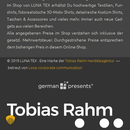
Im Shop von LUNA TEX erhältst Du hochw­er­tige Tex­tilien, Fun­
shirts, foto­re­al­is­tis­che 3D-Motiv Shirts, detail­re­iche Kostüm Shirts,
Taschen & Acces­soires und vieles mehr. Immer auch neue Gad­
gets aus vie­len Bere­ichen.
Alle angegebe­nen Preise im Shop ver­ste­hen sich inklu­sive der
geset­zl. Mehrw­ert­s­teuer. Durch­gestrichene Preise entsprechen
dem bish­eri­gen Preis in diesem Online-Shop.
© 2019 LUNA TEX · Eine Marke der
Tobias Rahm Han­del­sagen­tur
—
betreut von
Loop cor­po­rate com­mu­ni­ca­tion