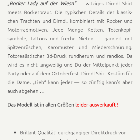
„Rock­er Lady auf der Wiesn“
— witziges Dirndl Shirt
meets Rocker­braut. Die typ­is­chen Details der klas­sis­
chen Tra­cht­en und Dirndl, kom­bi­niert mit Rock­er und
Motor­rad­motiven. Jede Menge Ket­ten, Toten­kopf­
symbole, Tat­toos und freche Nieten … gar­niert mit
Spitzen­rüschen, Karo­muster und Mieder­schnürung.
Foto­realisti­scher 3d-Druck rund­herum und rand­los. Da
wird es nicht lang­weilig und Du der Mittel­punkt jed­er
Par­ty oder auf dem Oktober­fest. Dirndl Shirt Kostüm für
die Dame. „Lieb“ kann jed­er — so zün­ftig kann’s aber
auch ab­gehen …
Das Mod­ell ist in allen Größen
lei­der ausverkauft !
Bril­lant-Qual­ität: durchgängiger Direk­t­druck vor