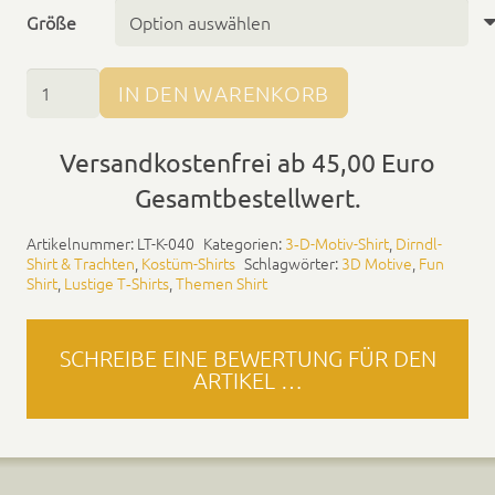
Größe
Rock­
IN DEN WARENKORB
er
Dirndl
Versandkostenfrei ab 45,00 Euro
Shirt
Gesamtbestellwert.
Menge
Artikel­num­mer:
LT-K-040
Kat­e­gorien:
3‑D-Motiv-Shirt
,
Dirndl-
Shirt & Tra­cht­en
,
Kostüm-Shirts
Schlag­wörter:
3D Motive
,
Fun
Shirt
,
Lustige T‑Shirts
,
The­men Shirt
SCHREIBE EINE BEWERTUNG FÜR DEN
ARTIKEL …