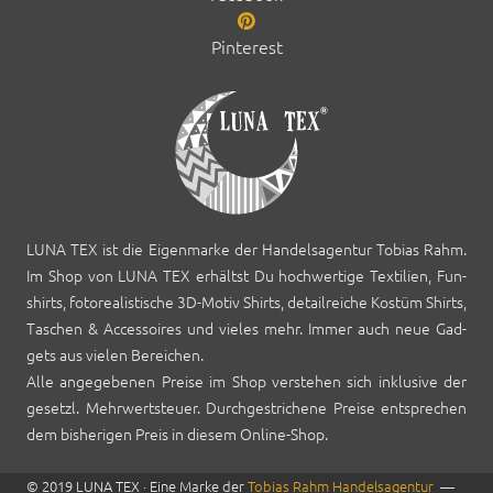
Pinterest
LUNA TEX ist die Eigen­marke der Han­del­sagen­tur Tobias Rahm.
Im Shop von LUNA TEX erhältst Du hochw­er­tige Tex­tilien, Fun­
shirts, foto­re­al­is­tis­che 3D-Motiv Shirts, detail­re­iche Kostüm Shirts,
Taschen & Acces­soires und vieles mehr. Immer auch neue Gad­
gets aus vie­len Bere­ichen.
Alle angegebe­nen Preise im Shop ver­ste­hen sich inklu­sive der
geset­zl. Mehrw­ert­s­teuer. Durch­gestrichene Preise entsprechen
dem bish­eri­gen Preis in diesem Online-Shop.
© 2019 LUNA TEX · Eine Marke der
Tobias Rahm Han­del­sagen­tur
—